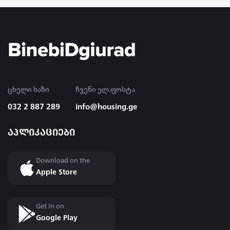
ვიტამინი
my home ge
airbnb tbilisi
swrapi sesxebi
ცხელი ხაზი
ჩვენი ელ.ფოსტა
სწრაფი სესხი 15 წუთში
032 2 887 289
info@housing.ge
ამინდი
აპლიკაციები
amindi
ჰოროსკოპი
Download on the
horoskopi
Apple Store
მშენებარე ბინები
mshenebare binebi
Get in on
Google Play
vitaminebi