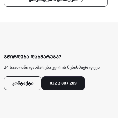
სიტყვა და საქმე
სესხები
onlain sesxebi
online sesxebi
სასტუმროები თბილისში
გჭირდება დახმარება?
booking
airbnb
24 საათიანი დახმარება კვირის ნებისმიერ დღეს
myhome ge
კონტაქტი
032 2 887 289
swrafi sesxebi
ონლაინ სესხი
სწრაფი სესხი
vitamini